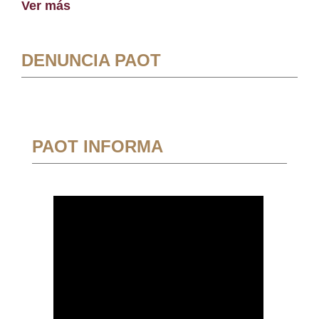
Ver más
DENUNCIA PAOT
PAOT INFORMA