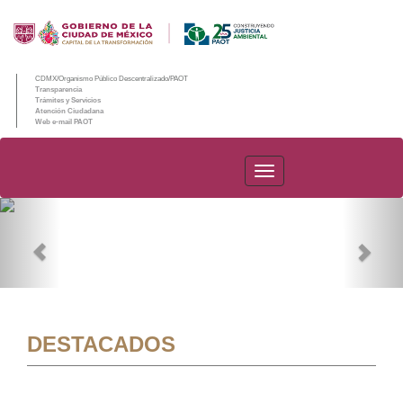
CDMX/Organismo Público Descentralizado/PAOT
Transparencia
Trámites y Servicios
Atención Ciudadana
Web e-mail PAOT
PAOT
Previous
Nex
DESTACADOS