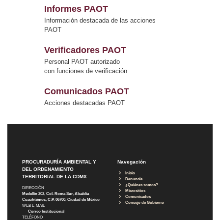
Informes PAOT
Información destacada de las acciones
PAOT
Verificadores PAOT
Personal PAOT autorizado
con funciones de verificación
Comunicados PAOT
Acciones destacadas PAOT
PROCURADURÍA AMBIENTAL Y
Navegación
DEL ORDENAMIENTO
Inicio
TERRITORIAL DE LA CDMX
Denuncia
¿Quiénes somos?
DIRECCIÓN
Micrositios
Medellín 202, Col. Roma Sur, Alcaldía
Comunicados
Cuauhtémoc, C.P. 06700, Ciudad de México
Consejo de Gobierno
WEB E-MAIL
Correo Institucional
TELÉFONO