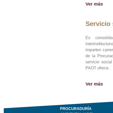
Ver más
Servicio 
Es consolid
interinstituci
imparten carre
de la Procura
servicio socia
PAOT ofrece.
Ver más
PROCURADURÍA