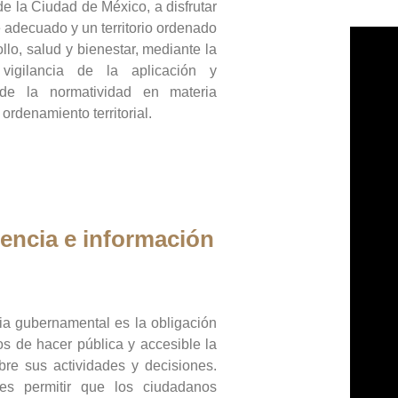
de la Ciudad de México, a disfrutar
 adecuado y un territorio ordenado
llo, salud y bienestar, mediante la
vigilancia de la aplicación y
 de la normatividad en materia
 ordenamiento territorial.
encia e información
ia gubernamental es la obligación
os de hacer pública y accesible la
bre sus actividades y decisiones.
es permitir que los ciudadanos