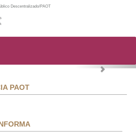
lico Descentralizado/PAOT
s
a
Next
IA PAOT
INFORMA