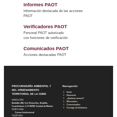
Informes PAOT
Información destacada de las acciones
PAOT
Verificadores PAOT
Personal PAOT autorizado
con funciones de verificación
Comunicados PAOT
Acciones destacadas PAOT
PROCURADURÍA AMBIENTAL Y
Navegación
DEL ORDENAMIENTO
Inicio
TERRITORIAL DE LA CDMX
Denuncia
¿Quiénes somos?
DIRECCIÓN
Micrositios
Medellín 202, Col. Roma Sur, Alcaldía
Comunicados
Cuauhtémoc, C.P. 06700, Ciudad de México
Consejo de Gobierno
WEB E-MAIL
Correo Institucional
TELÉFONO