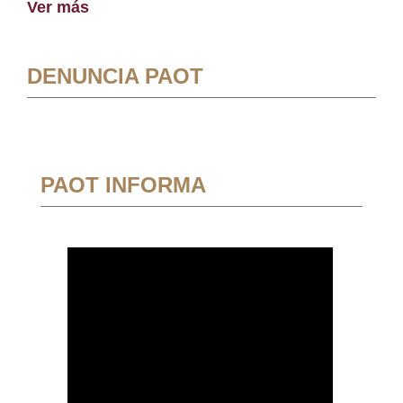
Ver más
DENUNCIA PAOT
PAOT INFORMA