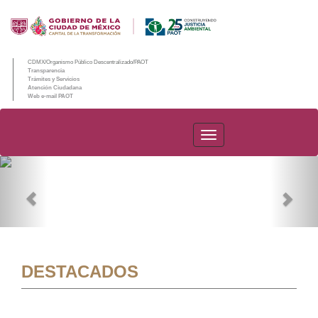
CDMX/Organismo Público Descentralizado/PAOT
Transparencia
Trámites y Servicios
Atención Ciudadana
Web e-mail PAOT
PAOT
Previous
Nex
DESTACADOS