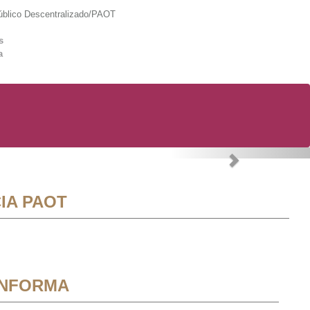
lico Descentralizado/PAOT
s
a
Next
IA PAOT
INFORMA