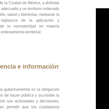
de la Ciudad de México, a disfrutar
 adecuado y un territorio ordenado
llo, salud y bienestar, mediante la
vigilancia de la aplicación y
 de la normatividad en materia
 ordenamiento territorial.
encia e información
ia gubernamental es la obligación
os de hacer pública y accesible la
bre sus actividades y decisiones.
es permitir que los ciudadanos