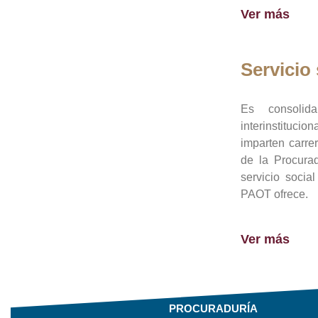
Ver más
Servicio 
Es consolid
interinstituci
imparten carre
de la Procura
servicio socia
PAOT ofrece.
Ver más
PROCURADURÍA