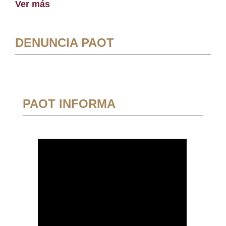
Ver más
DENUNCIA PAOT
PAOT INFORMA