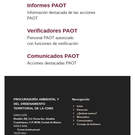
Informes PAOT
Información destacada de las acciones
PAOT
Verificadores PAOT
Personal PAOT autorizado
con funciones de verificación
Comunicados PAOT
Acciones destacadas PAOT
PROCURADURÍA AMBIENTAL Y
Navegación
DEL ORDENAMIENTO
Inicio
TERRITORIAL DE LA CDMX
Denuncia
¿Quiénes somos?
DIRECCIÓN
Micrositios
Medellín 202, Col. Roma Sur, Alcaldía
Comunicados
Cuauhtémoc, C.P. 06700, Ciudad de México
Consejo de Gobierno
WEB E-MAIL
Correo Institucional
TELÉFONO