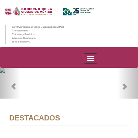
CDMX/Organismo Público Descentralizado/PAOT
Transparencia
Trámites y Servicios
Atención Ciudadana
Web e-mail PAOT
PAOT
Previous
Nex
DESTACADOS