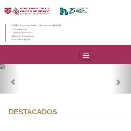
CDMX/Organismo Público Descentralizado/PAOT
Transparencia
Trámites y Servicios
Atención Ciudadana
Web e-mail PAOT
PAOT
Previous
Nex
DESTACADOS