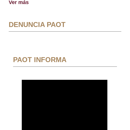
Ver más
DENUNCIA PAOT
PAOT INFORMA