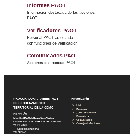
Informes PAOT
Información destacada de las acciones
PAOT
Verificadores PAOT
Personal PAOT autorizado
con funciones de verificación
Comunicados PAOT
Acciones destacadas PAOT
PROCURADURÍA AMBIENTAL Y
Navegación
DEL ORDENAMIENTO
Inicio
TERRITORIAL DE LA CDMX
Denuncia
¿Quiénes somos?
DIRECCIÓN
Micrositios
Medellín 202, Col. Roma Sur, Alcaldía
Comunicados
Cuauhtémoc, C.P. 06700, Ciudad de México
Consejo de Gobierno
WEB E-MAIL
Correo Institucional
TELÉFONO