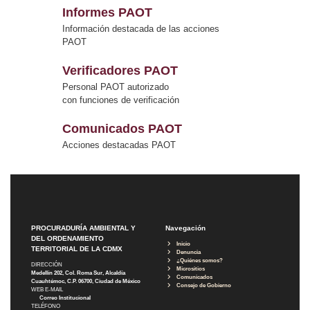
Informes PAOT
Información destacada de las acciones
PAOT
Verificadores PAOT
Personal PAOT autorizado
con funciones de verificación
Comunicados PAOT
Acciones destacadas PAOT
PROCURADURÍA AMBIENTAL Y
Navegación
DEL ORDENAMIENTO
Inicio
TERRITORIAL DE LA CDMX
Denuncia
¿Quiénes somos?
DIRECCIÓN
Micrositios
Medellín 202, Col. Roma Sur, Alcaldía
Comunicados
Cuauhtémoc, C.P. 06700, Ciudad de México
Consejo de Gobierno
WEB E-MAIL
Correo Institucional
TELÉFONO