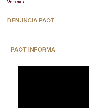
Ver más
DENUNCIA PAOT
PAOT INFORMA