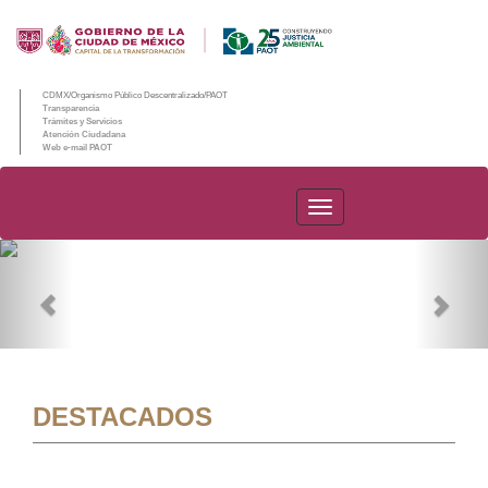
CDMX/Organismo Público Descentralizado/PAOT
Transparencia
Trámites y Servicios
Atención Ciudadana
Web e-mail PAOT
PAOT
Previous
Nex
DESTACADOS