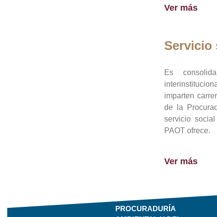
Ver más
Servicio 
Es consolid
interinstituci
imparten carre
de la Procura
servicio socia
PAOT ofrece.
Ver más
PROCURADURÍA