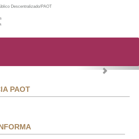
lico Descentralizado/PAOT
s
a
Next
IA PAOT
INFORMA