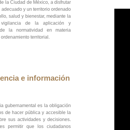
de la Ciudad de México, a disfrutar
 adecuado y un territorio ordenado
llo, salud y bienestar, mediante la
vigilancia de la aplicación y
 de la normatividad en materia
 ordenamiento territorial.
encia e información
ia gubernamental es la obligación
os de hacer pública y accesible la
bre sus actividades y decisiones.
es permitir que los ciudadanos