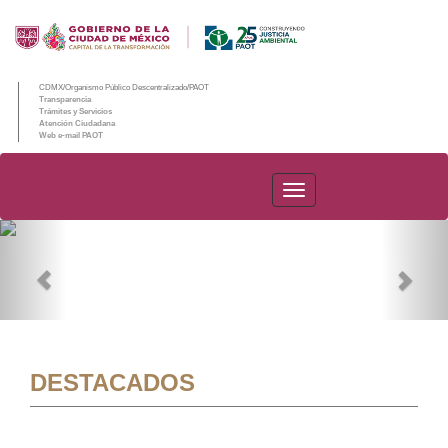
CDMX/Organismo Público Descentralizado/PAOT
Transparencia
Trámites y Servicios
Atención Ciudadana
Web e-mail PAOT
PAOT
Previous
Nex
DESTACADOS