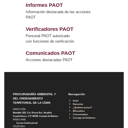
Informes PAOT
Información destacada de las acciones
PAOT
Verificadores PAOT
Personal PAOT autorizado
con funciones de verificación
Comunicados PAOT
Acciones destacadas PAOT
PROCURADURÍA AMBIENTAL Y
Navegación
DEL ORDENAMIENTO
Inicio
TERRITORIAL DE LA CDMX
Denuncia
¿Quiénes somos?
DIRECCIÓN
Micrositios
Medellín 202, Col. Roma Sur, Alcaldía
Comunicados
Cuauhtémoc, C.P. 06700, Ciudad de México
Consejo de Gobierno
WEB E-MAIL
Correo Institucional
TELÉFONO