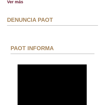
Ver más
DENUNCIA PAOT
PAOT INFORMA