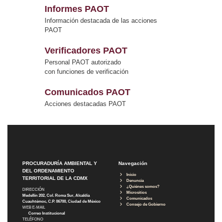
Informes PAOT
Información destacada de las acciones
PAOT
Verificadores PAOT
Personal PAOT autorizado
con funciones de verificación
Comunicados PAOT
Acciones destacadas PAOT
PROCURADURÍA AMBIENTAL Y
Navegación
DEL ORDENAMIENTO
Inicio
TERRITORIAL DE LA CDMX
Denuncia
¿Quiénes somos?
DIRECCIÓN
Micrositios
Medellín 202, Col. Roma Sur, Alcaldía
Comunicados
Cuauhtémoc, C.P. 06700, Ciudad de México
Consejo de Gobierno
WEB E-MAIL
Correo Institucional
TELÉFONO