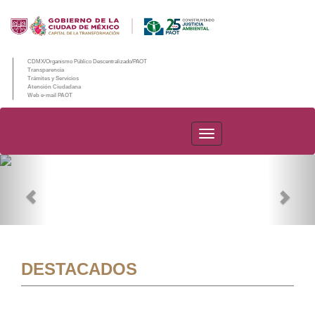
CDMX/Organismo Público Descentralizado/PAOT
Transparencia
Trámites y Servicios
Atención Ciudadana
Web e-mail PAOT
PAOT
Previous
Nex
DESTACADOS