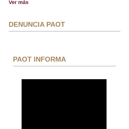
Ver más
DENUNCIA PAOT
PAOT INFORMA