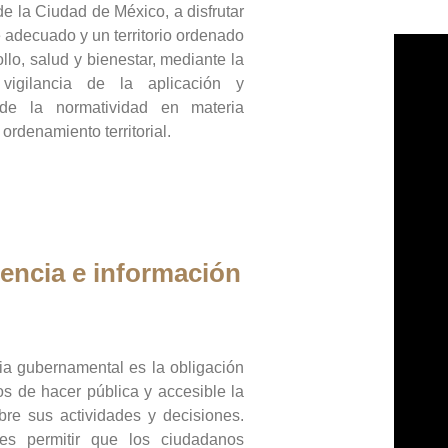
de la Ciudad de México, a disfrutar
 adecuado y un territorio ordenado
llo, salud y bienestar, mediante la
vigilancia de la aplicación y
 de la normatividad en materia
 ordenamiento territorial.
encia e información
ia gubernamental es la obligación
os de hacer pública y accesible la
bre sus actividades y decisiones.
es permitir que los ciudadanos