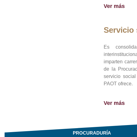
Ver más
Servicio 
Es consolid
interinstituci
imparten carre
de la Procura
servicio socia
PAOT ofrece.
Ver más
PROCURADURÍA