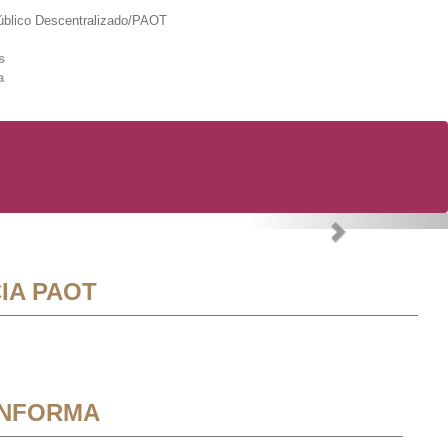
lico Descentralizado/PAOT
s
a
Next
IA PAOT
INFORMA