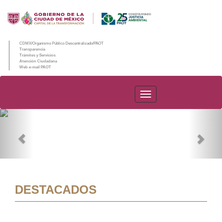
CDMX/Organismo Público Descentralizado/PAOT
Transparencia
Trámites y Servicios
Atención Ciudadana
Web e-mail PAOT
PAOT
Previous
Nex
DESTACADOS