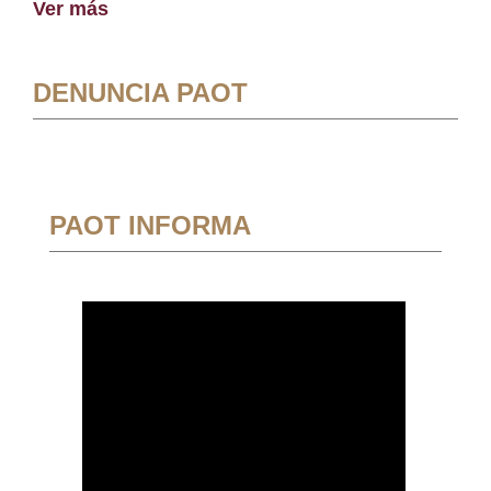
Ver más
DENUNCIA PAOT
PAOT INFORMA