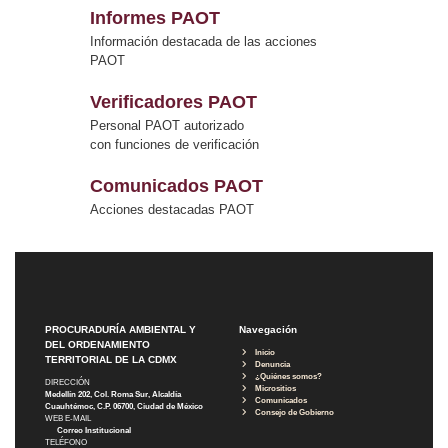
Informes PAOT
Información destacada de las acciones
PAOT
Verificadores PAOT
Personal PAOT autorizado
con funciones de verificación
Comunicados PAOT
Acciones destacadas PAOT
PROCURADURÍA AMBIENTAL Y
Navegación
DEL ORDENAMIENTO
Inicio
TERRITORIAL DE LA CDMX
Denuncia
¿Quiénes somos?
DIRECCIÓN
Micrositios
Medellín 202, Col. Roma Sur, Alcaldía
Comunicados
Cuauhtémoc, C.P. 06700, Ciudad de México
Consejo de Gobierno
WEB E-MAIL
Correo Institucional
TELÉFONO