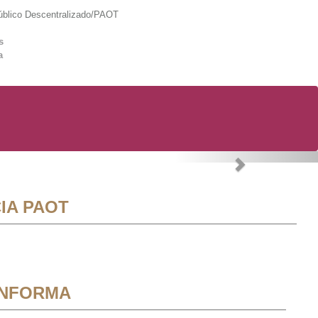
lico Descentralizado/PAOT
s
a
Next
IA PAOT
INFORMA