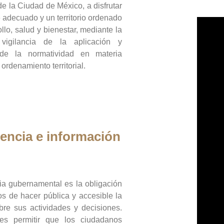
de la Ciudad de México, a disfrutar
 adecuado y un territorio ordenado
llo, salud y bienestar, mediante la
vigilancia de la aplicación y
 de la normatividad en materia
 ordenamiento territorial.
encia e información
ia gubernamental es la obligación
os de hacer pública y accesible la
bre sus actividades y decisiones.
es permitir que los ciudadanos