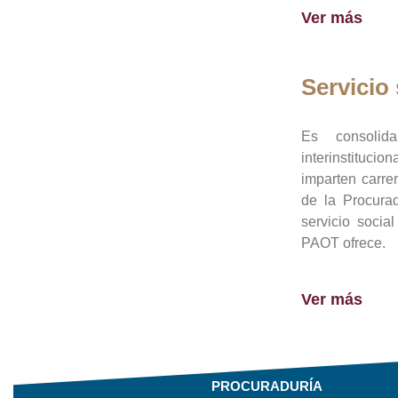
Ver más
Servicio 
Es consolid
interinstituci
imparten carre
de la Procura
servicio socia
PAOT ofrece.
Ver más
PROCURADURÍA