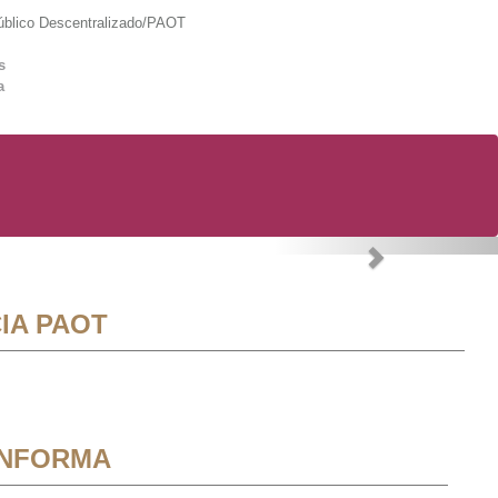
lico Descentralizado/PAOT
s
a
Next
IA PAOT
INFORMA