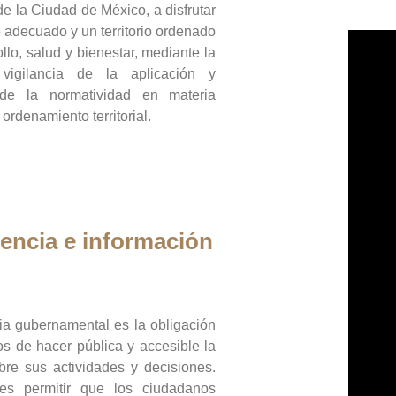
de la Ciudad de México, a disfrutar
 adecuado y un territorio ordenado
llo, salud y bienestar, mediante la
vigilancia de la aplicación y
 de la normatividad en materia
 ordenamiento territorial.
encia e información
ia gubernamental es la obligación
os de hacer pública y accesible la
bre sus actividades y decisiones.
es permitir que los ciudadanos