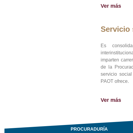
Ver más
Servicio 
Es consolid
interinstituci
imparten carre
de la Procura
servicio socia
PAOT ofrece.
Ver más
PROCURADURÍA