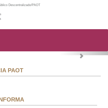
lico Descentralizado/PAOT
s
a
Next
IA PAOT
INFORMA