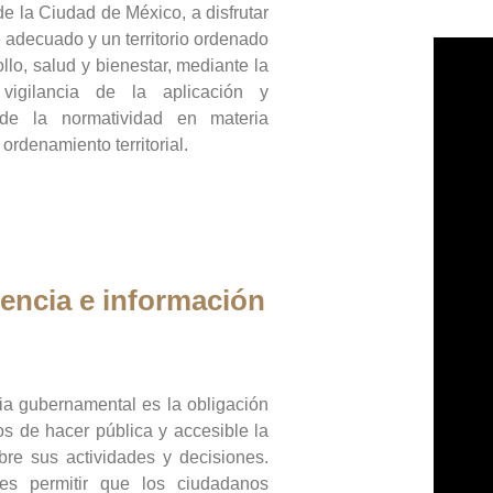
de la Ciudad de México, a disfrutar
 adecuado y un territorio ordenado
llo, salud y bienestar, mediante la
vigilancia de la aplicación y
 de la normatividad en materia
 ordenamiento territorial.
encia e información
ia gubernamental es la obligación
os de hacer pública y accesible la
bre sus actividades y decisiones.
es permitir que los ciudadanos