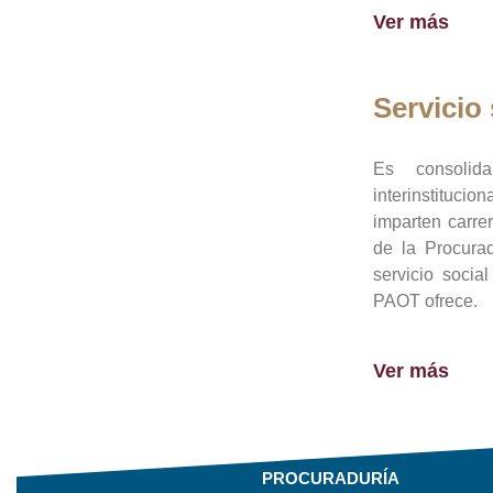
Ver más
Servicio 
Es consolid
interinstituci
imparten carre
de la Procura
servicio socia
PAOT ofrece.
Ver más
PROCURADURÍA