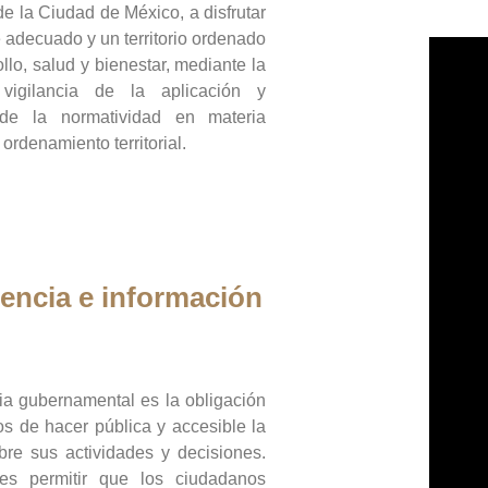
de la Ciudad de México, a disfrutar
 adecuado y un territorio ordenado
llo, salud y bienestar, mediante la
vigilancia de la aplicación y
 de la normatividad en materia
 ordenamiento territorial.
encia e información
ia gubernamental es la obligación
os de hacer pública y accesible la
bre sus actividades y decisiones.
es permitir que los ciudadanos