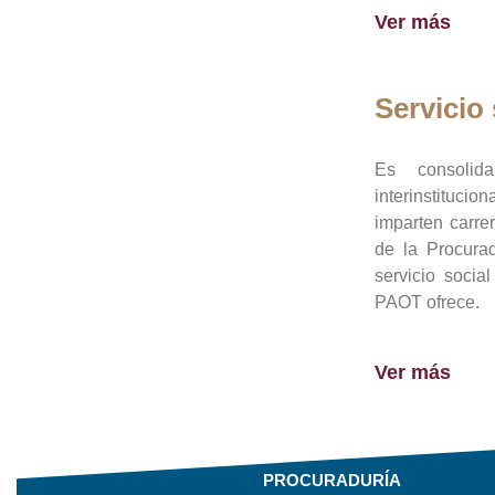
Ver más
Servicio 
Es consolid
interinstituci
imparten carre
de la Procura
servicio socia
PAOT ofrece.
Ver más
PROCURADURÍA