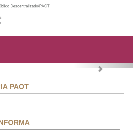
lico Descentralizado/PAOT
s
a
Next
IA PAOT
INFORMA