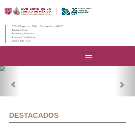
CDMX/Organismo Público Descentralizado/PAOT
Transparencia
Trámites y Servicios
Atención Ciudadana
Web e-mail PAOT
PAOT
Previous
Nex
DESTACADOS