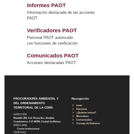
Informes PAOT
Información destacada de las acciones
PAOT
Verificadores PAOT
Personal PAOT autorizado
con funciones de verificación
Comunicados PAOT
Acciones destacadas PAOT
PROCURADURÍA AMBIENTAL Y
Navegación
DEL ORDENAMIENTO
Inicio
TERRITORIAL DE LA CDMX
Denuncia
¿Quiénes somos?
DIRECCIÓN
Micrositios
Medellín 202, Col. Roma Sur, Alcaldía
Comunicados
Cuauhtémoc, C.P. 06700, Ciudad de México
Consejo de Gobierno
WEB E-MAIL
Correo Institucional
TELÉFONO