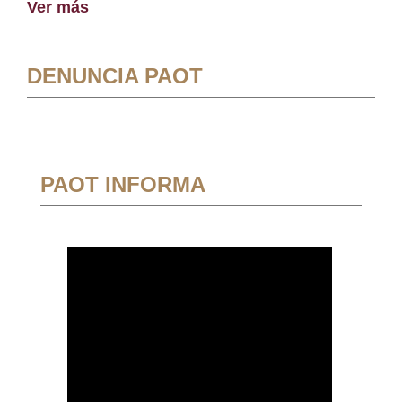
Ver más
DENUNCIA PAOT
PAOT INFORMA