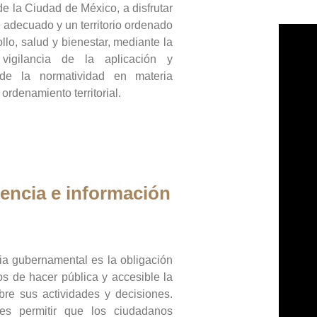
de la Ciudad de México, a disfrutar
 adecuado y un territorio ordenado
llo, salud y bienestar, mediante la
vigilancia de la aplicación y
 de la normatividad en materia
 ordenamiento territorial.
encia e información
ia gubernamental es la obligación
os de hacer pública y accesible la
bre sus actividades y decisiones.
es permitir que los ciudadanos