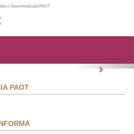
lico Descentralizado/PAOT
s
a
Next
IA PAOT
INFORMA