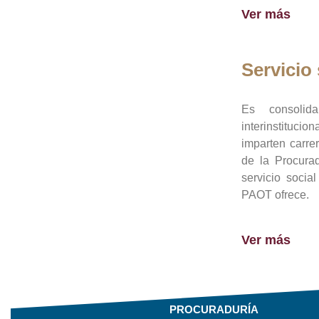
Ver más
Servicio 
Es consolid
interinstituci
imparten carre
de la Procura
servicio socia
PAOT ofrece.
Ver más
PROCURADURÍA