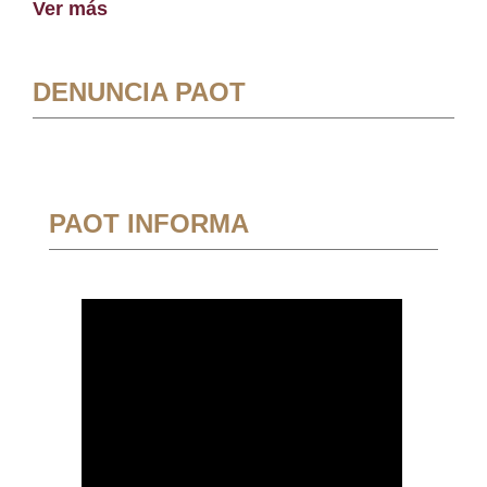
Ver más
DENUNCIA PAOT
PAOT INFORMA