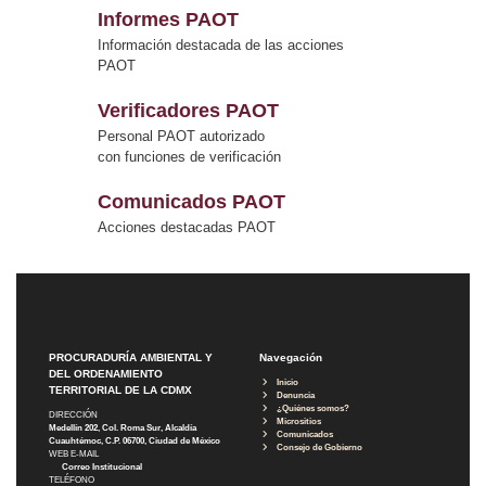
Informes PAOT
Información destacada de las acciones
PAOT
Verificadores PAOT
Personal PAOT autorizado
con funciones de verificación
Comunicados PAOT
Acciones destacadas PAOT
PROCURADURÍA AMBIENTAL Y
Navegación
DEL ORDENAMIENTO
Inicio
TERRITORIAL DE LA CDMX
Denuncia
¿Quiénes somos?
DIRECCIÓN
Micrositios
Medellín 202, Col. Roma Sur, Alcaldía
Comunicados
Cuauhtémoc, C.P. 06700, Ciudad de México
Consejo de Gobierno
WEB E-MAIL
Correo Institucional
TELÉFONO