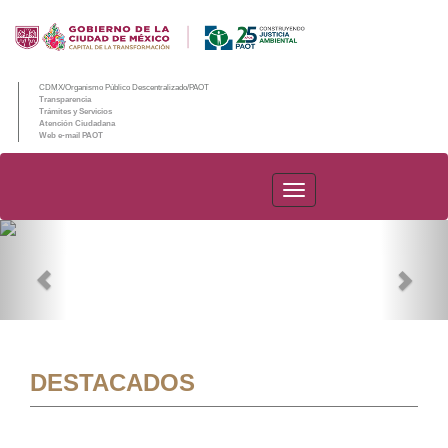
CDMX/Organismo Público Descentralizado/PAOT
Transparencia
Trámites y Servicios
Atención Ciudadana
Web e-mail PAOT
PAOT
Previous
Nex
DESTACADOS