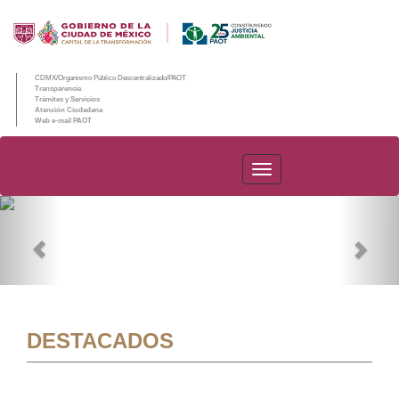
CDMX/Organismo Público Descentralizado/PAOT
Transparencia
Trámites y Servicios
Atención Ciudadana
Web e-mail PAOT
PAOT
Previous
Nex
DESTACADOS