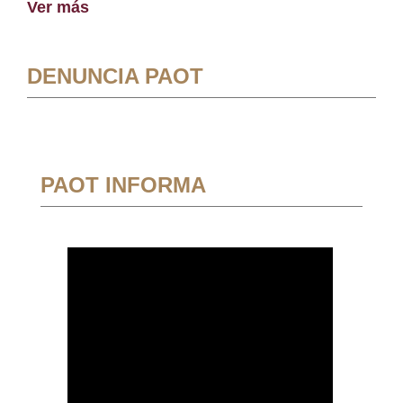
Ver más
DENUNCIA PAOT
PAOT INFORMA