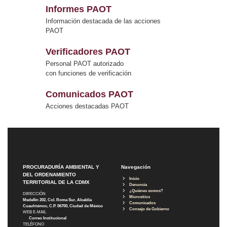
Informes PAOT
Información destacada de las acciones
PAOT
Verificadores PAOT
Personal PAOT autorizado
con funciones de verificación
Comunicados PAOT
Acciones destacadas PAOT
PROCURADURÍA AMBIENTAL Y
Navegación
DEL ORDENAMIENTO
Inicio
TERRITORIAL DE LA CDMX
Denuncia
¿Quiénes somos?
DIRECCIÓN
Micrositios
Medellín 202, Col. Roma Sur, Alcaldía
Comunicados
Cuauhtémoc, C.P. 06700, Ciudad de México
Consejo de Gobierno
WEB E-MAIL
Correo Institucional
TELÉFONO