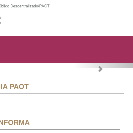
lico Descentralizado/PAOT
s
a
Next
IA PAOT
INFORMA