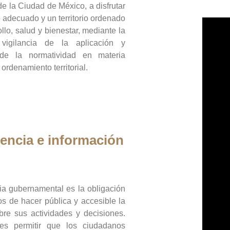
de la Ciudad de México, a disfrutar
 adecuado y un territorio ordenado
llo, salud y bienestar, mediante la
vigilancia de la aplicación y
 de la normatividad en materia
 ordenamiento territorial.
encia e información
ia gubernamental es la obligación
os de hacer pública y accesible la
bre sus actividades y decisiones.
es permitir que los ciudadanos