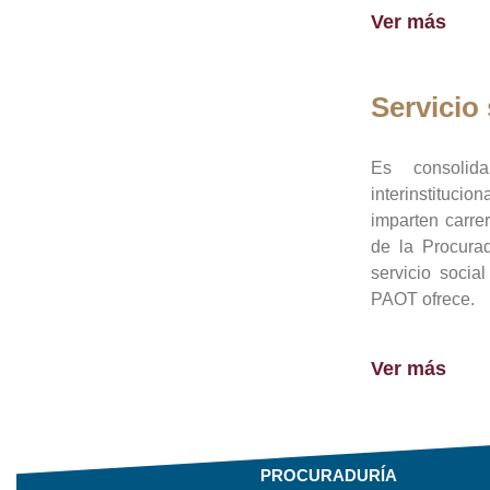
Ver más
Servicio 
Es consolid
interinstituci
imparten carre
de la Procura
servicio socia
PAOT ofrece.
Ver más
PROCURADURÍA