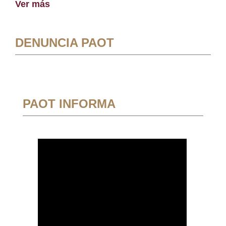
Ver más
DENUNCIA PAOT
PAOT INFORMA