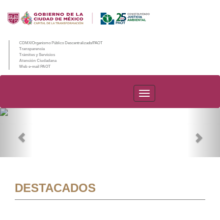
CDMX/Organismo Público Descentralizado/PAOT
Transparencia
Trámites y Servicios
Atención Ciudadana
Web e-mail PAOT
PAOT
Previous
Nex
DESTACADOS