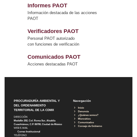
Informes PAOT
Información destacada de las acciones
PAOT
Verificadores PAOT
Personal PAOT autorizado
con funciones de verificación
Comunicados PAOT
Acciones destacadas PAOT
PROCURADURÍA AMBIENTAL Y
Navegación
DEL ORDENAMIENTO
Inicio
TERRITORIAL DE LA CDMX
Denuncia
¿Quiénes somos?
DIRECCIÓN
Micrositios
Medellín 202, Col. Roma Sur, Alcaldía
Comunicados
Cuauhtémoc, C.P. 06700, Ciudad de México
Consejo de Gobierno
WEB E-MAIL
Correo Institucional
TELÉFONO