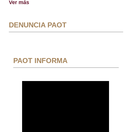
Ver más
DENUNCIA PAOT
PAOT INFORMA