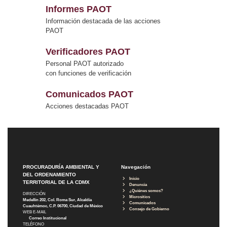
Informes PAOT
Información destacada de las acciones
PAOT
Verificadores PAOT
Personal PAOT autorizado
con funciones de verificación
Comunicados PAOT
Acciones destacadas PAOT
PROCURADURÍA AMBIENTAL Y
Navegación
DEL ORDENAMIENTO
Inicio
TERRITORIAL DE LA CDMX
Denuncia
¿Quiénes somos?
DIRECCIÓN
Micrositios
Medellín 202, Col. Roma Sur, Alcaldía
Comunicados
Cuauhtémoc, C.P. 06700, Ciudad de México
Consejo de Gobierno
WEB E-MAIL
Correo Institucional
TELÉFONO