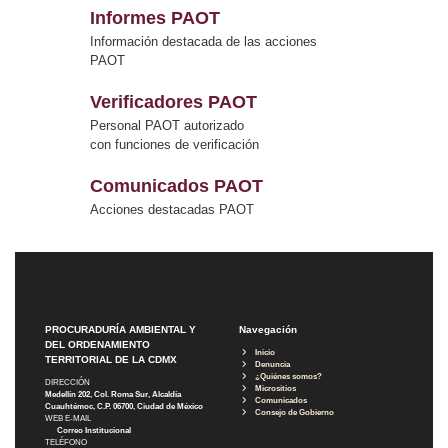
Informes PAOT
Información destacada de las acciones
PAOT
Verificadores PAOT
Personal PAOT autorizado
con funciones de verificación
Comunicados PAOT
Acciones destacadas PAOT
PROCURADURÍA AMBIENTAL Y
Navegación
DEL ORDENAMIENTO
Inicio
TERRITORIAL DE LA CDMX
Denuncia
¿Quiénes somos?
DIRECCIÓN
Micrositios
Medellín 202, Col. Roma Sur, Alcaldía
Comunicados
Cuauhtémoc, C.P. 06700, Ciudad de México
Consejo de Gobierno
WEB E-MAIL
Correo Institucional
TELÉFONO