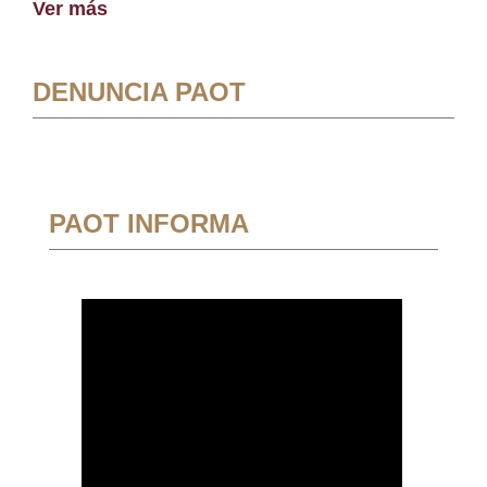
Ver más
DENUNCIA PAOT
PAOT INFORMA