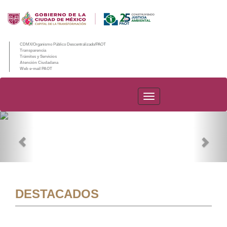
CDMX/Organismo Público Descentralizado/PAOT
Transparencia
Trámites y Servicios
Atención Ciudadana
Web e-mail PAOT
PAOT
Previous
Nex
DESTACADOS