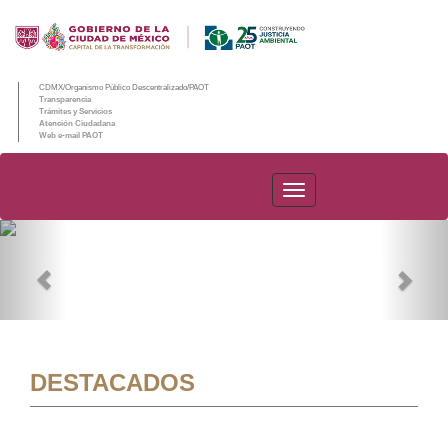
CDMX/Organismo Público Descentralizado/PAOT
Transparencia
Trámites y Servicios
Atención Ciudadana
Web e-mail PAOT
PAOT
Previous
Nex
DESTACADOS