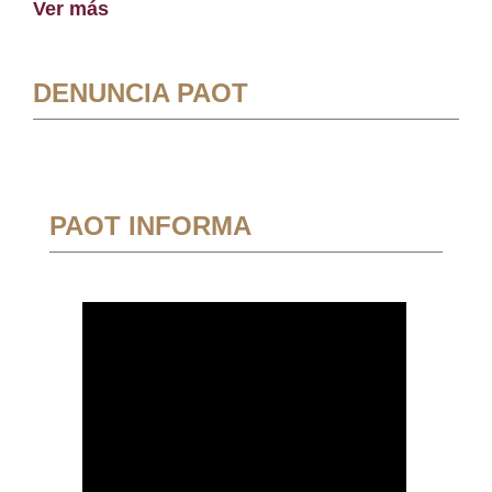
Ver más
DENUNCIA PAOT
PAOT INFORMA