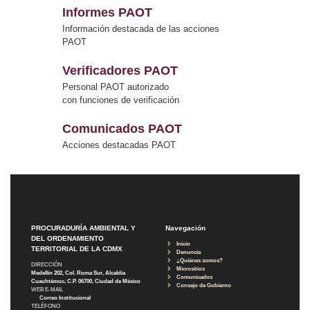
Informes PAOT
Información destacada de las acciones
PAOT
Verificadores PAOT
Personal PAOT autorizado
con funciones de verificación
Comunicados PAOT
Acciones destacadas PAOT
PROCURADURÍA AMBIENTAL Y
Navegación
DEL ORDENAMIENTO
Inicio
TERRITORIAL DE LA CDMX
Denuncia
¿Quiénes somos?
DIRECCIÓN
Micrositios
Medellín 202, Col. Roma Sur, Alcaldía
Comunicados
Cuauhtémoc, C.P. 06700, Ciudad de México
Consejo de Gobierno
WEB E-MAIL
Correo Institucional
TELÉFONO