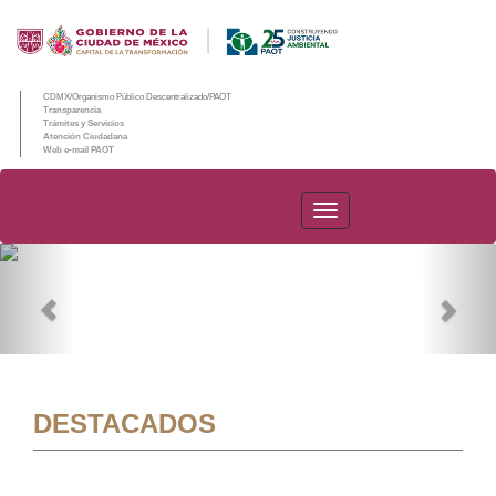
CDMX/Organismo Público Descentralizado/PAOT
Transparencia
Trámites y Servicios
Atención Ciudadana
Web e-mail PAOT
PAOT
Previous
Nex
DESTACADOS