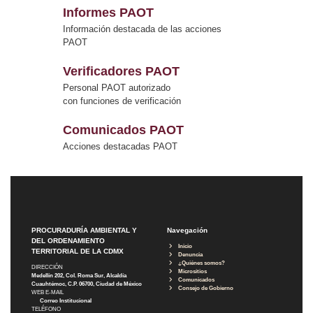
Informes PAOT
Información destacada de las acciones
PAOT
Verificadores PAOT
Personal PAOT autorizado
con funciones de verificación
Comunicados PAOT
Acciones destacadas PAOT
PROCURADURÍA AMBIENTAL Y
Navegación
DEL ORDENAMIENTO
Inicio
TERRITORIAL DE LA CDMX
Denuncia
¿Quiénes somos?
DIRECCIÓN
Micrositios
Medellín 202, Col. Roma Sur, Alcaldía
Comunicados
Cuauhtémoc, C.P. 06700, Ciudad de México
Consejo de Gobierno
WEB E-MAIL
Correo Institucional
TELÉFONO