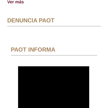
Ver más
DENUNCIA PAOT
PAOT INFORMA