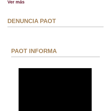
Ver más
DENUNCIA PAOT
PAOT INFORMA