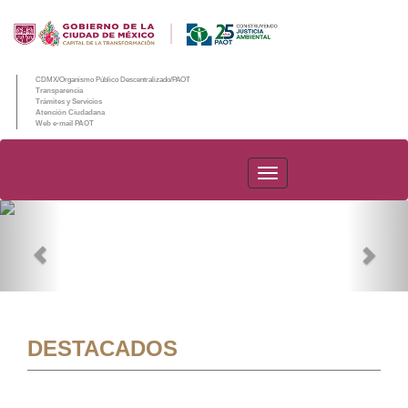
CDMX/Organismo Público Descentralizado/PAOT
Transparencia
Trámites y Servicios
Atención Ciudadana
Web e-mail PAOT
PAOT
Previous
Nex
DESTACADOS