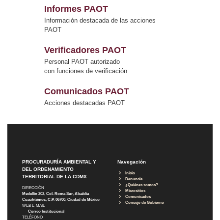
Informes PAOT
Información destacada de las acciones
PAOT
Verificadores PAOT
Personal PAOT autorizado
con funciones de verificación
Comunicados PAOT
Acciones destacadas PAOT
PROCURADURÍA AMBIENTAL Y
Navegación
DEL ORDENAMIENTO
Inicio
TERRITORIAL DE LA CDMX
Denuncia
¿Quiénes somos?
DIRECCIÓN
Micrositios
Medellín 202, Col. Roma Sur, Alcaldía
Comunicados
Cuauhtémoc, C.P. 06700, Ciudad de México
Consejo de Gobierno
WEB E-MAIL
Correo Institucional
TELÉFONO