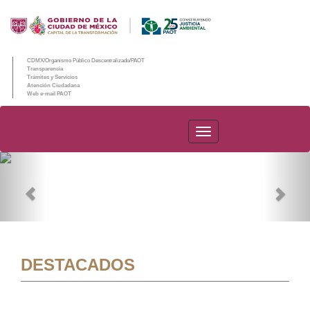
CDMX/Organismo Público Descentralizado/PAOT
Transparencia
Trámites y Servicios
Atención Ciudadana
Web e-mail PAOT
PAOT
Previous
Nex
DESTACADOS