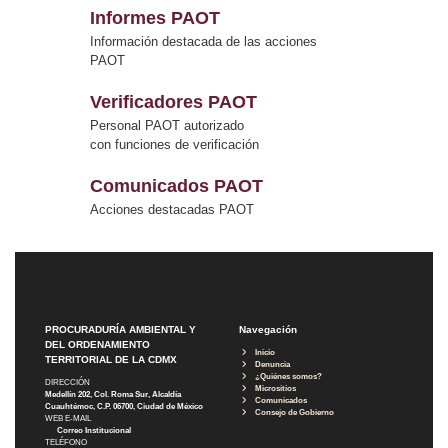
Informes PAOT
Información destacada de las acciones
PAOT
Verificadores PAOT
Personal PAOT autorizado
con funciones de verificación
Comunicados PAOT
Acciones destacadas PAOT
PROCURADURÍA AMBIENTAL Y
Navegación
DEL ORDENAMIENTO
Inicio
TERRITORIAL DE LA CDMX
Denuncia
¿Quiénes somos?
DIRECCIÓN
Micrositios
Medellín 202, Col. Roma Sur, Alcaldía
Comunicados
Cuauhtémoc, C.P. 06700, Ciudad de México
Consejo de Gobierno
WEB E-MAIL
Correo Institucional
TELÉFONO