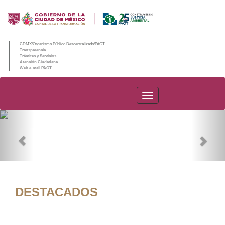
CDMX/Organismo Público Descentralizado/PAOT
Transparencia
Trámites y Servicios
Atención Ciudadana
Web e-mail PAOT
PAOT
Previous
Nex
DESTACADOS