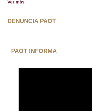
Ver más
DENUNCIA PAOT
PAOT INFORMA