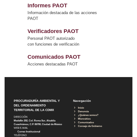
Informes PAOT
Información destacada de las acciones
PAOT
Verificadores PAOT
Personal PAOT autorizado
con funciones de verificación
Comunicados PAOT
Acciones destacadas PAOT
PROCURADURÍA AMBIENTAL Y
Navegación
DEL ORDENAMIENTO
Inicio
TERRITORIAL DE LA CDMX
Denuncia
¿Quiénes somos?
DIRECCIÓN
Micrositios
Medellín 202, Col. Roma Sur, Alcaldía
Comunicados
Cuauhtémoc, C.P. 06700, Ciudad de México
Consejo de Gobierno
WEB E-MAIL
Correo Institucional
TELÉFONO