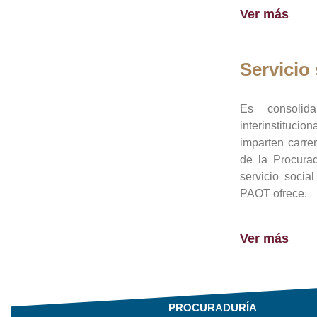
Ver más
Servicio 
Es consolid
interinstituci
imparten carre
de la Procura
servicio socia
PAOT ofrece.
Ver más
PROCURADURÍA