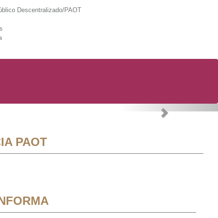
lico Descentralizado/PAOT
s
a
Next
IA PAOT
INFORMA