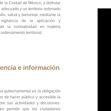
de la Ciudad de México, a disfrutar
 adecuado y un territorio ordenado
llo, salud y bienestar, mediante la
vigilancia de la aplicación y
 de la normatividad en materia
 ordenamiento territorial.
encia e información
ia gubernamental es la obligación
os de hacer pública y accesible la
bre sus actividades y decisiones.
es permitir que los ciudadanos