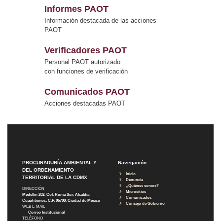
Informes PAOT
Información destacada de las acciones
PAOT
Verificadores PAOT
Personal PAOT autorizado
con funciones de verificación
Comunicados PAOT
Acciones destacadas PAOT
PROCURADURÍA AMBIENTAL Y
Navegación
DEL ORDENAMIENTO
Inicio
TERRITORIAL DE LA CDMX
Denuncia
¿Quiénes somos?
DIRECCIÓN
Micrositios
Medellín 202, Col. Roma Sur, Alcaldía
Comunicados
Cuauhtémoc, C.P. 06700, Ciudad de México
Consejo de Gobierno
WEB E-MAIL
Correo Institucional
TELÉFONO