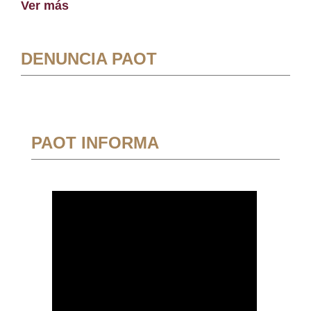
Ver más
DENUNCIA PAOT
PAOT INFORMA