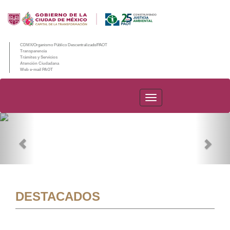
CDMX/Organismo Público Descentralizado/PAOT
Transparencia
Trámites y Servicios
Atención Ciudadana
Web e-mail PAOT
PAOT
Previous
Nex
DESTACADOS