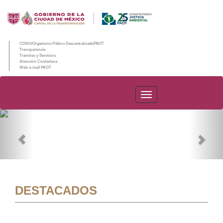
CDMX/Organismo Público Descentralizado/PAOT
Transparencia
Trámites y Servicios
Atención Ciudadana
Web e-mail PAOT
PAOT
Previous
Nex
DESTACADOS