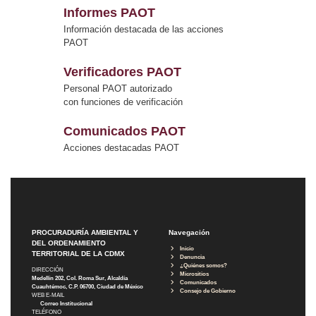
Informes PAOT
Información destacada de las acciones
PAOT
Verificadores PAOT
Personal PAOT autorizado
con funciones de verificación
Comunicados PAOT
Acciones destacadas PAOT
PROCURADURÍA AMBIENTAL Y
Navegación
DEL ORDENAMIENTO
Inicio
TERRITORIAL DE LA CDMX
Denuncia
¿Quiénes somos?
DIRECCIÓN
Micrositios
Medellín 202, Col. Roma Sur, Alcaldía
Comunicados
Cuauhtémoc, C.P. 06700, Ciudad de México
Consejo de Gobierno
WEB E-MAIL
Correo Institucional
TELÉFONO