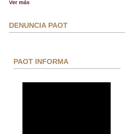
Ver más
DENUNCIA PAOT
PAOT INFORMA