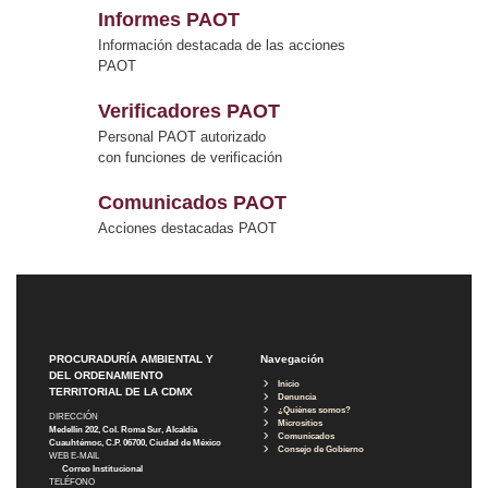
Informes PAOT
Información destacada de las acciones
PAOT
Verificadores PAOT
Personal PAOT autorizado
con funciones de verificación
Comunicados PAOT
Acciones destacadas PAOT
PROCURADURÍA AMBIENTAL Y
Navegación
DEL ORDENAMIENTO
Inicio
TERRITORIAL DE LA CDMX
Denuncia
¿Quiénes somos?
DIRECCIÓN
Micrositios
Medellín 202, Col. Roma Sur, Alcaldía
Comunicados
Cuauhtémoc, C.P. 06700, Ciudad de México
Consejo de Gobierno
WEB E-MAIL
Correo Institucional
TELÉFONO