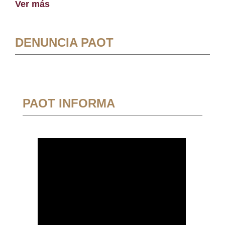
Ver más
DENUNCIA PAOT
PAOT INFORMA