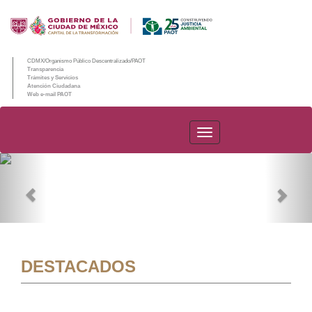
CDMX/Organismo Público Descentralizado/PAOT
Transparencia
Trámites y Servicios
Atención Ciudadana
Web e-mail PAOT
PAOT
Previous
Nex
DESTACADOS