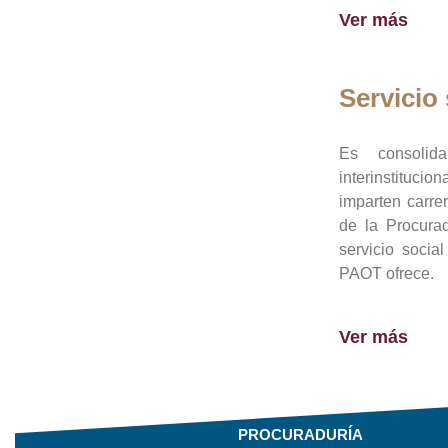
Ver más
Servicio 
Es consolid
interinstituci
imparten carre
de la Procura
servicio socia
PAOT ofrece.
Ver más
PROCURADURÍA