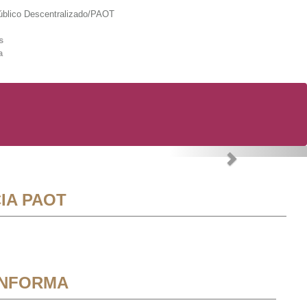
lico Descentralizado/PAOT
s
a
Next
IA PAOT
INFORMA