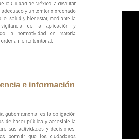
de la Ciudad de México, a disfrutar
 adecuado y un territorio ordenado
llo, salud y bienestar, mediante la
vigilancia de la aplicación y
 de la normatividad en materia
 ordenamiento territorial.
encia e información
ia gubernamental es la obligación
os de hacer pública y accesible la
bre sus actividades y decisiones.
es permitir que los ciudadanos