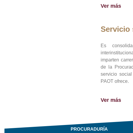
Ver más
Servicio 
Es consolid
interinstituci
imparten carre
de la Procura
servicio socia
PAOT ofrece.
Ver más
PROCURADURÍA