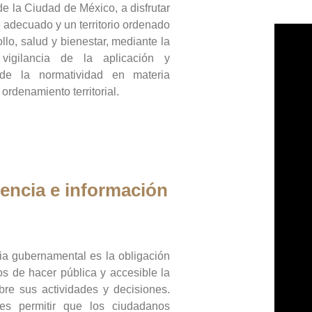
de la Ciudad de México, a disfrutar
 adecuado y un territorio ordenado
llo, salud y bienestar, mediante la
vigilancia de la aplicación y
 de la normatividad en materia
 ordenamiento territorial.
encia e información
ia gubernamental es la obligación
os de hacer pública y accesible la
bre sus actividades y decisiones.
es permitir que los ciudadanos