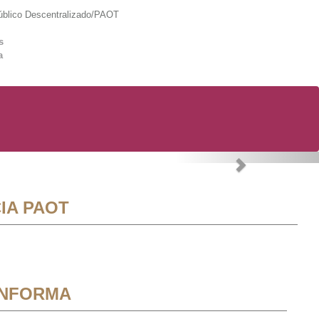
lico Descentralizado/PAOT
s
a
Next
IA PAOT
INFORMA