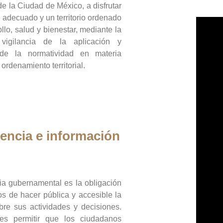
de la Ciudad de México, a disfrutar
 adecuado y un territorio ordenado
llo, salud y bienestar, mediante la
vigilancia de la aplicación y
 de la normatividad en materia
 ordenamiento territorial.
encia e información
ia gubernamental es la obligación
os de hacer pública y accesible la
bre sus actividades y decisiones.
es permitir que los ciudadanos