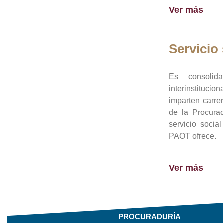
Ver más
Servicio 
Es consolid
interinstituci
imparten carre
de la Procura
servicio socia
PAOT ofrece.
Ver más
PROCURADURÍA