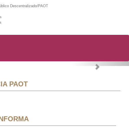
lico Descentralizado/PAOT
s
a
Next
IA PAOT
INFORMA