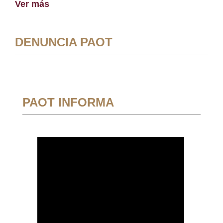
Ver más
DENUNCIA PAOT
PAOT INFORMA