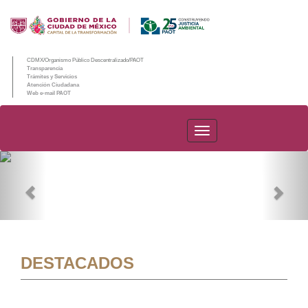
CDMX/Organismo Público Descentralizado/PAOT
Transparencia
Trámites y Servicios
Atención Ciudadana
Web e-mail PAOT
PAOT
Previous
Nex
DESTACADOS