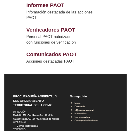
Informes PAOT
Información destacada de las acciones
PAOT
Verificadores PAOT
Personal PAOT autorizado
con funciones de verificación
Comunicados PAOT
Acciones destacadas PAOT
PROCURADURÍA AMBIENTAL Y
Navegación
DEL ORDENAMIENTO
Inicio
TERRITORIAL DE LA CDMX
Denuncia
¿Quiénes somos?
DIRECCIÓN
Micrositios
Medellín 202, Col. Roma Sur, Alcaldía
Comunicados
Cuauhtémoc, C.P. 06700, Ciudad de México
Consejo de Gobierno
WEB E-MAIL
Correo Institucional
TELÉFONO