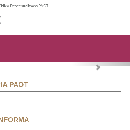
lico Descentralizado/PAOT
s
a
Next
IA PAOT
INFORMA