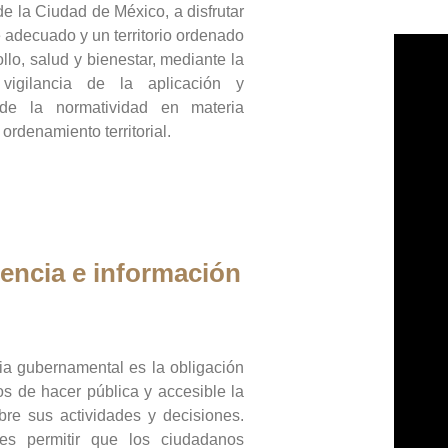
de la Ciudad de México, a disfrutar
 adecuado y un territorio ordenado
llo, salud y bienestar, mediante la
vigilancia de la aplicación y
 de la normatividad en materia
 ordenamiento territorial.
encia e información
ia gubernamental es la obligación
os de hacer pública y accesible la
bre sus actividades y decisiones.
es permitir que los ciudadanos