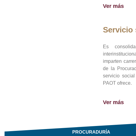
Ver más
Servicio 
Es consolid
interinstituci
imparten carre
de la Procura
servicio socia
PAOT ofrece.
Ver más
PROCURADURÍA