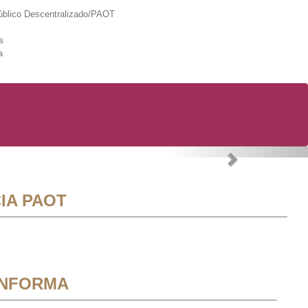
lico Descentralizado/PAOT
s
a
Next
IA PAOT
INFORMA