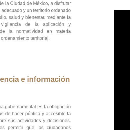
de la Ciudad de México, a disfrutar
 adecuado y un territorio ordenado
llo, salud y bienestar, mediante la
vigilancia de la aplicación y
 de la normatividad en materia
 ordenamiento territorial.
encia e información
ia gubernamental es la obligación
os de hacer pública y accesible la
bre sus actividades y decisiones.
es permitir que los ciudadanos