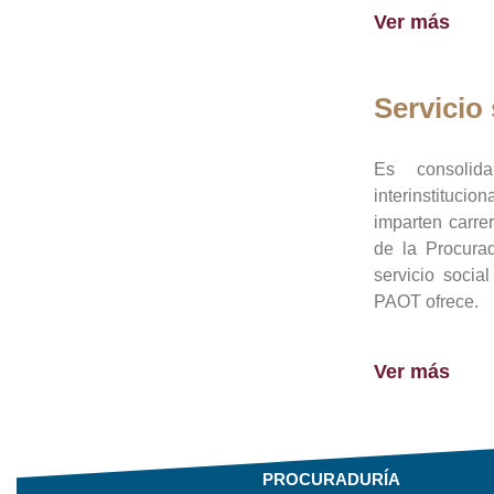
Ver más
Servicio 
Es consolid
interinstituci
imparten carre
de la Procura
servicio socia
PAOT ofrece.
Ver más
PROCURADURÍA