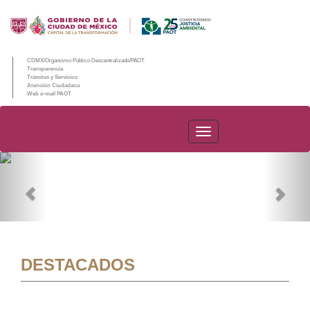
CDMX/Organismo Público Descentralizado/PAOT
Transparencia
Trámites y Servicios
Atención Ciudadana
Web e-mail PAOT
PAOT
Previous
Nex
DESTACADOS