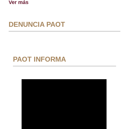
Ver más
DENUNCIA PAOT
PAOT INFORMA