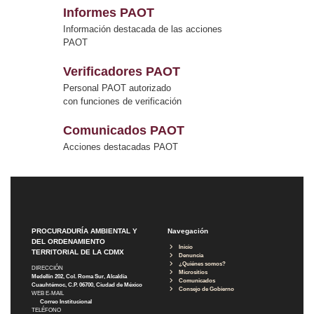
Informes PAOT
Información destacada de las acciones
PAOT
Verificadores PAOT
Personal PAOT autorizado
con funciones de verificación
Comunicados PAOT
Acciones destacadas PAOT
PROCURADURÍA AMBIENTAL Y
Navegación
DEL ORDENAMIENTO
Inicio
TERRITORIAL DE LA CDMX
Denuncia
¿Quiénes somos?
DIRECCIÓN
Micrositios
Medellín 202, Col. Roma Sur, Alcaldía
Comunicados
Cuauhtémoc, C.P. 06700, Ciudad de México
Consejo de Gobierno
WEB E-MAIL
Correo Institucional
TELÉFONO