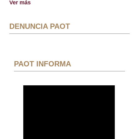
Ver más
DENUNCIA PAOT
PAOT INFORMA