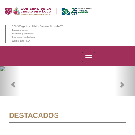
CDMX/Organismo Público Descentralizado/PAOT
Transparencia
Trámites y Servicios
Atención Ciudadana
Web e-mail PAOT
PAOT
Previous
Nex
DESTACADOS