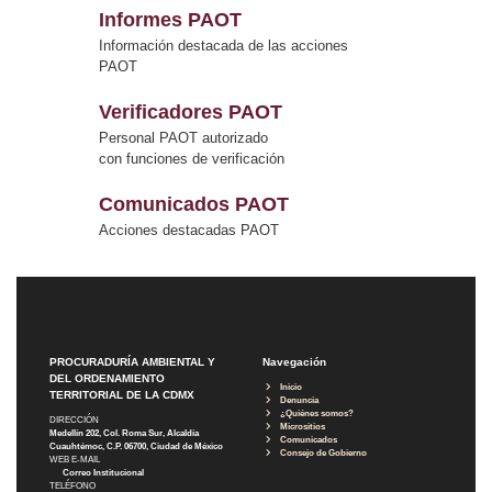
Informes PAOT
Información destacada de las acciones
PAOT
Verificadores PAOT
Personal PAOT autorizado
con funciones de verificación
Comunicados PAOT
Acciones destacadas PAOT
PROCURADURÍA AMBIENTAL Y
Navegación
DEL ORDENAMIENTO
Inicio
TERRITORIAL DE LA CDMX
Denuncia
¿Quiénes somos?
DIRECCIÓN
Micrositios
Medellín 202, Col. Roma Sur, Alcaldía
Comunicados
Cuauhtémoc, C.P. 06700, Ciudad de México
Consejo de Gobierno
WEB E-MAIL
Correo Institucional
TELÉFONO