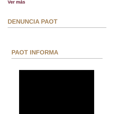
Ver más
DENUNCIA PAOT
PAOT INFORMA