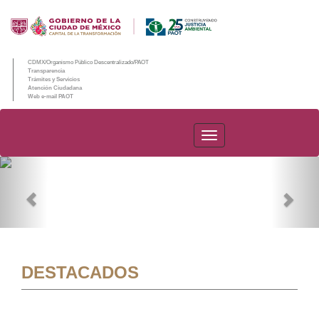
CDMX/Organismo Público Descentralizado/PAOT
Transparencia
Trámites y Servicios
Atención Ciudadana
Web e-mail PAOT
PAOT
Previous
Nex
DESTACADOS