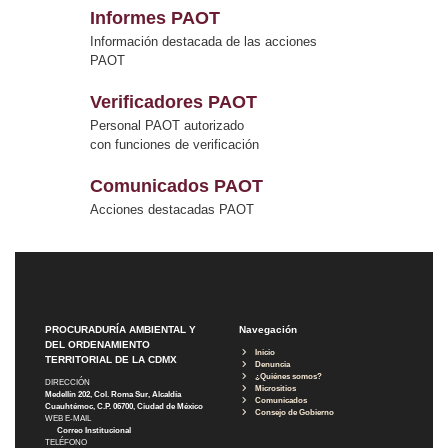
Informes PAOT
Información destacada de las acciones
PAOT
Verificadores PAOT
Personal PAOT autorizado
con funciones de verificación
Comunicados PAOT
Acciones destacadas PAOT
PROCURADURÍA AMBIENTAL Y
Navegación
DEL ORDENAMIENTO
Inicio
TERRITORIAL DE LA CDMX
Denuncia
¿Quiénes somos?
DIRECCIÓN
Micrositios
Medellín 202, Col. Roma Sur, Alcaldía
Comunicados
Cuauhtémoc, C.P. 06700, Ciudad de México
Consejo de Gobierno
WEB E-MAIL
Correo Institucional
TELÉFONO