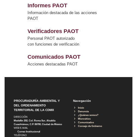
Informes PAOT
Información destacada de las acciones
PAOT
Verificadores PAOT
Personal PAOT autorizado
con funciones de verificación
Comunicados PAOT
Acciones destacadas PAOT
PROCURADURÍA AMBIENTAL Y
Navegación
DEL ORDENAMIENTO
Inicio
TERRITORIAL DE LA CDMX
Denuncia
¿Quiénes somos?
DIRECCIÓN
Micrositios
Medellín 202, Col. Roma Sur, Alcaldía
Comunicados
Cuauhtémoc, C.P. 06700, Ciudad de México
Consejo de Gobierno
WEB E-MAIL
Correo Institucional
TELÉFONO