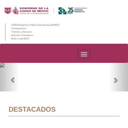
CDMX/Organismo Público Descentralizado/PAOT
Transparencia
Trámites y Servicios
Atención Ciudadana
Web e-mail PAOT
PAOT
Previous
Nex
DESTACADOS