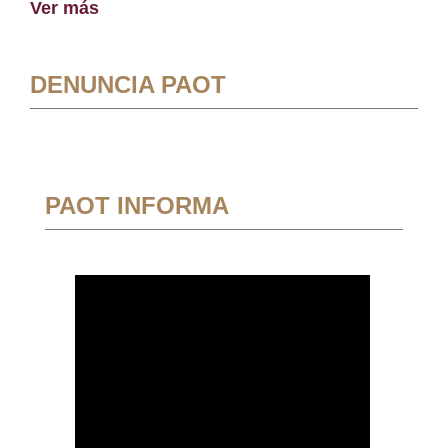
Ver más
DENUNCIA PAOT
PAOT INFORMA