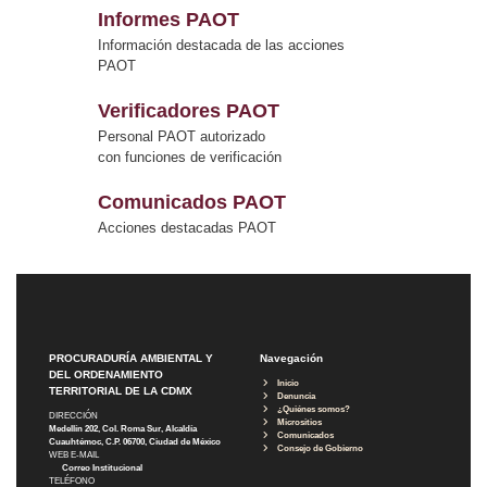
Informes PAOT
Información destacada de las acciones
PAOT
Verificadores PAOT
Personal PAOT autorizado
con funciones de verificación
Comunicados PAOT
Acciones destacadas PAOT
PROCURADURÍA AMBIENTAL Y
Navegación
DEL ORDENAMIENTO
Inicio
TERRITORIAL DE LA CDMX
Denuncia
¿Quiénes somos?
DIRECCIÓN
Micrositios
Medellín 202, Col. Roma Sur, Alcaldía
Comunicados
Cuauhtémoc, C.P. 06700, Ciudad de México
Consejo de Gobierno
WEB E-MAIL
Correo Institucional
TELÉFONO