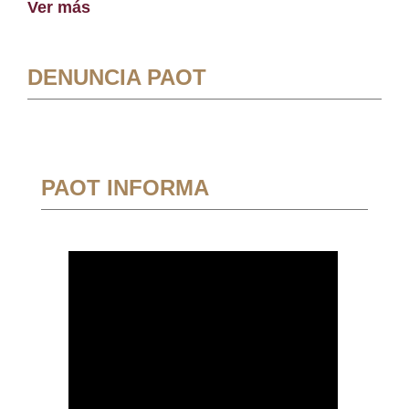
Ver más
DENUNCIA PAOT
PAOT INFORMA