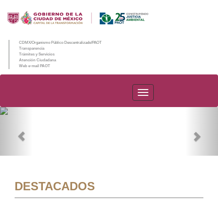
CDMX/Organismo Público Descentralizado/PAOT
Transparencia
Trámites y Servicios
Atención Ciudadana
Web e-mail PAOT
PAOT
Previous
Nex
DESTACADOS