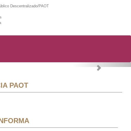
lico Descentralizado/PAOT
s
a
Next
IA PAOT
INFORMA