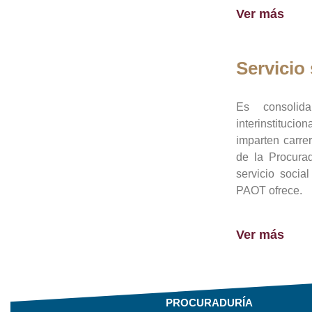
Ver más
Servicio 
Es consolid
interinstituci
imparten carre
de la Procura
servicio socia
PAOT ofrece.
Ver más
PROCURADURÍA