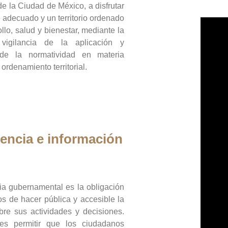
de la Ciudad de México, a disfrutar
 adecuado y un territorio ordenado
llo, salud y bienestar, mediante la
vigilancia de la aplicación y
 de la normatividad en materia
 ordenamiento territorial.
encia e información
ia gubernamental es la obligación
os de hacer pública y accesible la
bre sus actividades y decisiones.
es permitir que los ciudadanos