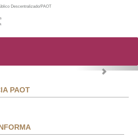
lico Descentralizado/PAOT
s
a
Next
IA PAOT
INFORMA