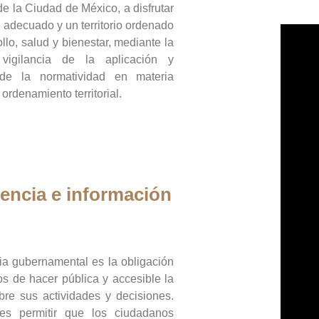
de la Ciudad de México, a disfrutar
 adecuado y un territorio ordenado
llo, salud y bienestar, mediante la
vigilancia de la aplicación y
 de la normatividad en materia
 ordenamiento territorial.
encia e información
ia gubernamental es la obligación
os de hacer pública y accesible la
bre sus actividades y decisiones.
es permitir que los ciudadanos