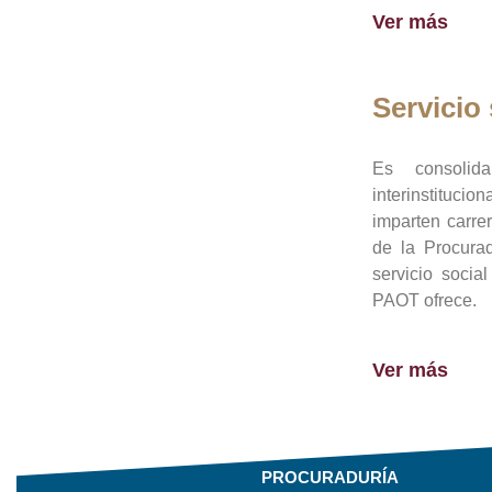
Ver más
Servicio 
Es consolid
interinstituci
imparten carre
de la Procura
servicio socia
PAOT ofrece.
Ver más
PROCURADURÍA