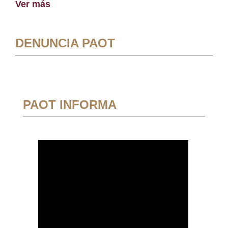
Ver más
DENUNCIA PAOT
PAOT INFORMA