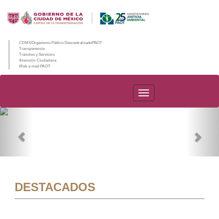
CDMX/Organismo Público Descentralizado/PAOT
Transparencia
Trámites y Servicios
Atención Ciudadana
Web e-mail PAOT
PAOT
Previous
Nex
DESTACADOS