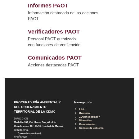
Informes PAOT
Información destacada de las acciones
PAOT
Verificadores PAOT
Personal PAOT autorizado
con funciones de verificación
Comunicados PAOT
Acciones destacadas PAOT
PROCURADURÍA AMBIENTAL Y
Navegación
DEL ORDENAMIENTO
Inicio
TERRITORIAL DE LA CDMX
Denuncia
¿Quiénes somos?
DIRECCIÓN
Micrositios
Medellín 202, Col. Roma Sur, Alcaldía
Comunicados
Cuauhtémoc, C.P. 06700, Ciudad de México
Consejo de Gobierno
WEB E-MAIL
Correo Institucional
TELÉFONO