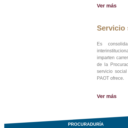
Ver más
Servicio 
Es consolid
interinstituci
imparten carre
de la Procura
servicio socia
PAOT ofrece.
Ver más
PROCURADURÍA