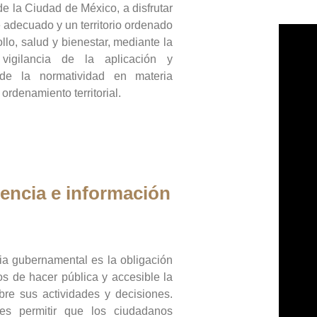
de la Ciudad de México, a disfrutar
 adecuado y un territorio ordenado
llo, salud y bienestar, mediante la
vigilancia de la aplicación y
 de la normatividad en materia
 ordenamiento territorial.
encia e información
ia gubernamental es la obligación
os de hacer pública y accesible la
bre sus actividades y decisiones.
es permitir que los ciudadanos