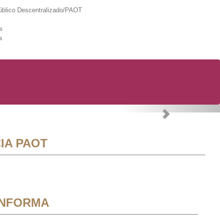
lico Descentralizado/PAOT
s
a
Next
IA PAOT
INFORMA