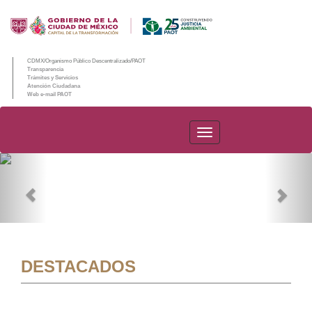
CDMX/Organismo Público Descentralizado/PAOT
Transparencia
Trámites y Servicios
Atención Ciudadana
Web e-mail PAOT
PAOT
Previous
Nex
DESTACADOS