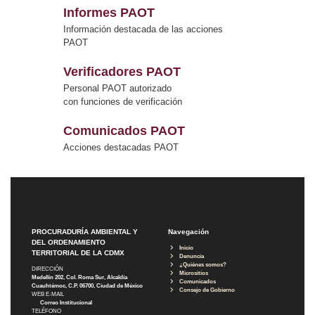
Informes PAOT
Información destacada de las acciones
PAOT
Verificadores PAOT
Personal PAOT autorizado
con funciones de verificación
Comunicados PAOT
Acciones destacadas PAOT
PROCURADURÍA AMBIENTAL Y
Navegación
DEL ORDENAMIENTO
Inicio
TERRITORIAL DE LA CDMX
Denuncia
¿Quiénes somos?
DIRECCIÓN
Micrositios
Medellín 202, Col. Roma Sur, Alcaldía
Comunicados
Cuauhtémoc, C.P. 06700, Ciudad de México
Consejo de Gobierno
WEB E-MAIL
Correo Institucional
TELÉFONO