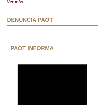
Ver más
DENUNCIA PAOT
PAOT INFORMA