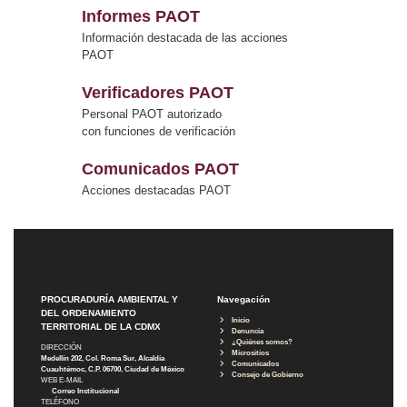
Informes PAOT
Información destacada de las acciones
PAOT
Verificadores PAOT
Personal PAOT autorizado
con funciones de verificación
Comunicados PAOT
Acciones destacadas PAOT
PROCURADURÍA AMBIENTAL Y
Navegación
DEL ORDENAMIENTO
Inicio
TERRITORIAL DE LA CDMX
Denuncia
¿Quiénes somos?
DIRECCIÓN
Micrositios
Medellín 202, Col. Roma Sur, Alcaldía
Comunicados
Cuauhtémoc, C.P. 06700, Ciudad de México
Consejo de Gobierno
WEB E-MAIL
Correo Institucional
TELÉFONO