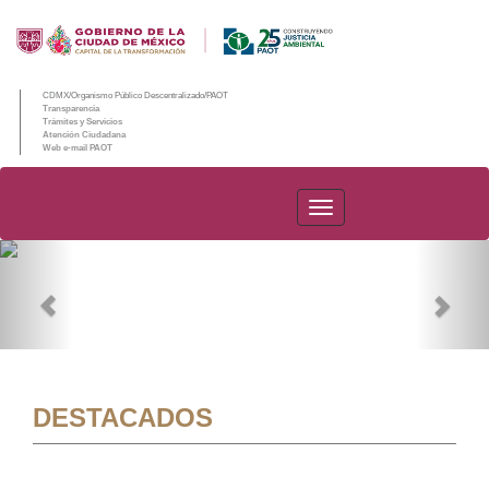
CDMX/Organismo Público Descentralizado/PAOT
Transparencia
Trámites y Servicios
Atención Ciudadana
Web e-mail PAOT
PAOT
Previous
Nex
DESTACADOS