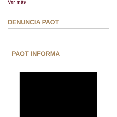
Ver más
DENUNCIA PAOT
PAOT INFORMA